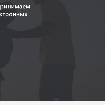
принимаем
ектронных