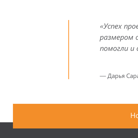
«Успех пр
размером 
помогли и 
— Дарья Сар
Н