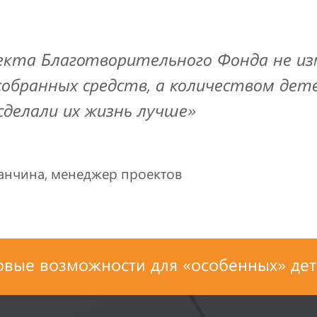
оекта Благотворительного Фонда не и
собранных средств, а количеством дет
сделали их жизнь лучше»
анчина, менеджер проектов
овые возможности для «особенных» дет