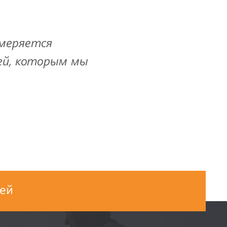
змеряется
ей, которым мы
ей