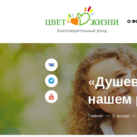
О Ф
Благотворительный фонд
«Душев
нашем 
Главная
О фонде