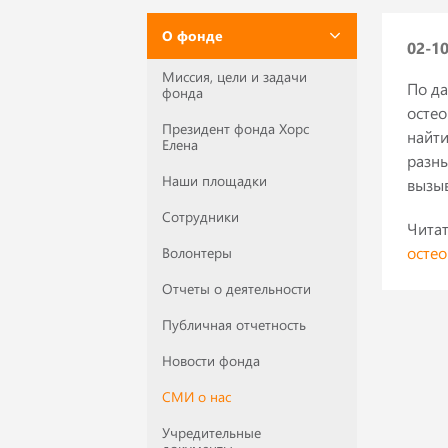
О фонде
02-1
Миссия, цели и задачи
По да
фонда
остео
Президент фонда Хорс
найти
Елена
разны
Наши площадки
вызыв
Сотрудники
Чита
остео
Волонтеры
Отчеты о деятельности
Публичная отчетность
Новости фонда
СМИ о нас
Учредительные