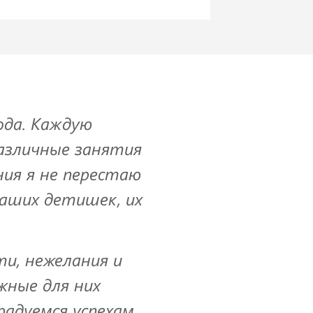
ода. Каждую
азличные занятия
ния я не перестаю
наших детишек, их
и, нежелания и
жные для них
радуемся успехам