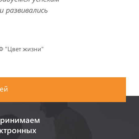
и развивались
Ф "Цвет жизни"
ей
принимаем
ектронных