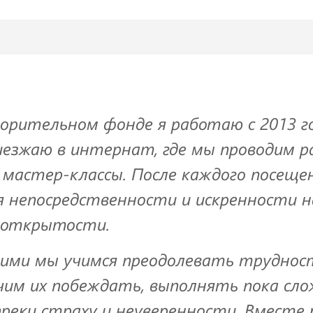
ворительном фонде я работаю с 2013 г
иезжаю в интернат, где мы проводим р
 мастер-классы. После каждого посеще
я непосредственности и искренности 
 открытости.
ними мы учимся преодолевать трудност
чим их побеждать, выполнять пока сло
преки страху и неуверенности. Вместе 