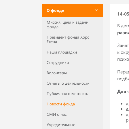
О фонде
14-0
Миссия, цели и задачи
В дет
фонда
разв
Президент фонда Хорс
Елена
Занят
к окр
Наши площадки
психо
Сотрудники
Пере
Волонтеры
подби
Отчеты о деятельности
Для 
Публичная отчетность
д
Новости фонда
д
д
СМИ о нас
р
Учредительные