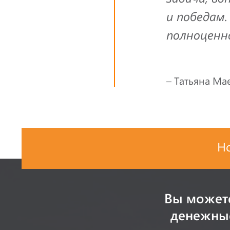
и победам
полноценно
– Татьяна Ма
Н
Вы может
денежные