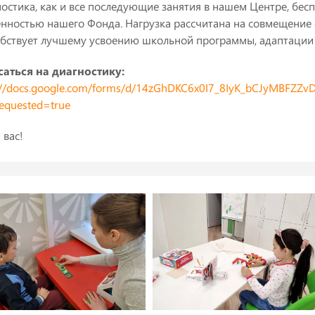
остика, как и все последующие занятия в нашем Центре, бесп
нностью нашего Фонда. Нагрузка рассчитана на совмещение
бствует лучшему усвоению школьной программы, адаптации 
саться на диагностику:
://docs.google.com/forms/d/14zGhDKC6x0I7_8IyK_bCJyMBFZZ
requested=true
 вас!