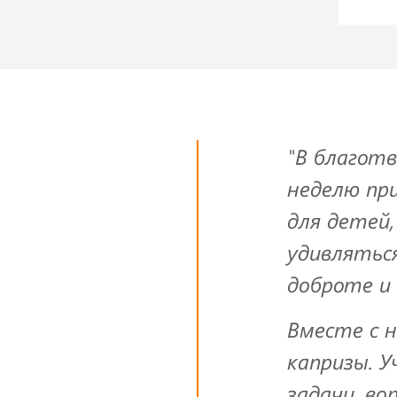
"В благот
неделю пр
для детей,
удивлятьс
доброте и
Вместе с 
капризы. У
задачи, во